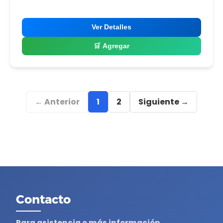
Ver Detalles
🛒 Agregar
← Anterior
1
2
Siguiente →
Contacto
Para asistencia o más información,