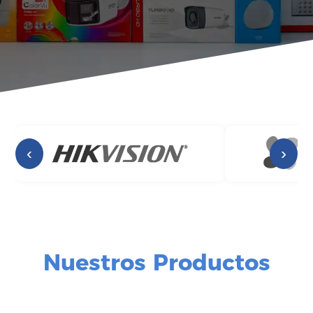
‹
›
Nuestros Productos