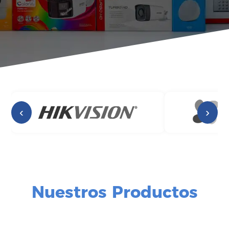
‹
›
Nuestros Productos