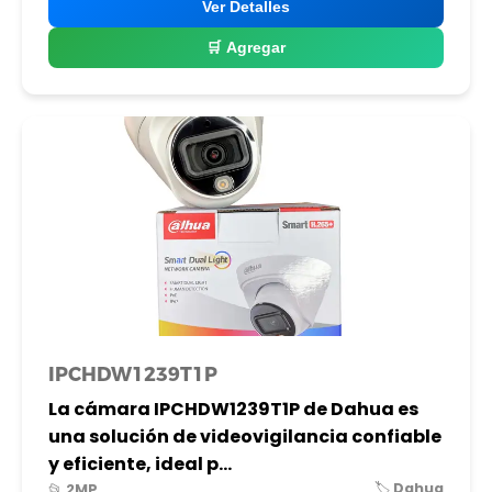
Ver Detalles
🛒 Agregar
IPCHDW1239T1P
La cámara IPCHDW1239T1P de Dahua es
una solución de videovigilancia confiable
y eficiente, ideal p...
🏷️ Dahua
📂 2MP