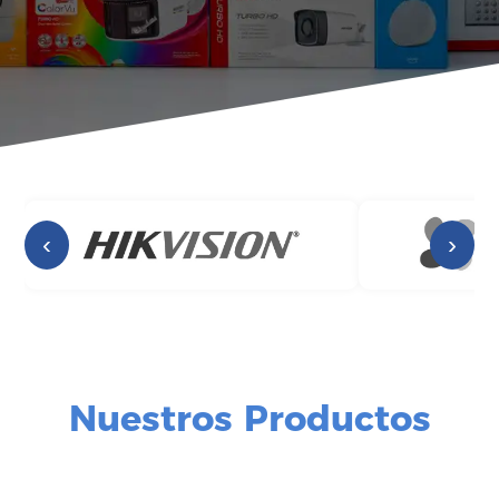
‹
›
Nuestros Productos