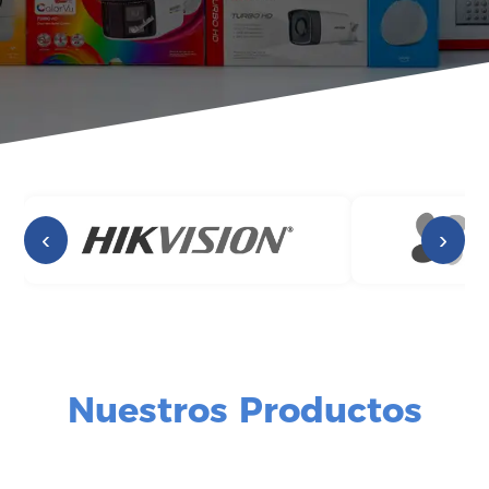
‹
›
Nuestros Productos