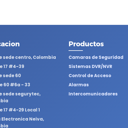
cacion
Productos
e sede centro, Colombia
Camaras de Seguridad
le 17 #4-39
Sistemas DVR/NVR
e sede 60
Control de Acceso
le 60 #6a - 33
Alarmas
e sede segurytec,
Intercomunicadores
bia
le 17 #4-29 Local 1
Electronica Neiva,
bia