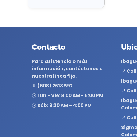
Contacto
Ubi
Para asistencia o más
Ibagu
información, contáctanos a
📍 Cal
nuestra línea fija.
Ibagu
📱 (608) 2618 597.
📍 Cal
🕒 Lun - Vie: 8:00 AM - 6:00 PM
Ibagu
🕒 Sáb: 8:30 AM - 4:00 PM
Colom
📍 Cal
Sigma 
Colom