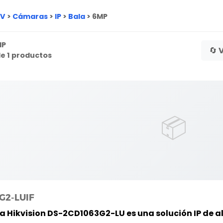
TV
>
Cámaras
>
IP
>
Bala
>
6MP
MP
🔄 
e 1 productos
📦
G2-LUIF
 Hikvision DS-2CD1063G2-LU es una solución IP de a