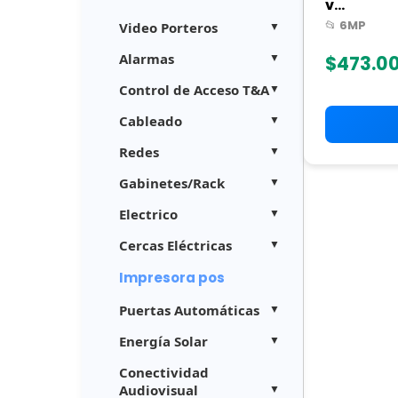
v...
📂 6MP
Video Porteros
Alarmas
$473.0
Control de Acceso T&A
Cableado
Redes
Gabinetes/Rack
Electrico
Cercas Eléctricas
Impresora pos
Puertas Automáticas
Energía Solar
Conectividad
Audiovisual