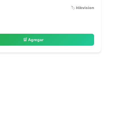
🏷️ Hikvision
🛒 Agregar