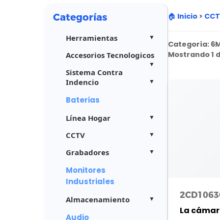
Categorías
🏠 Inicio
>
CC
Herramientas
Categoría:
6
Mostrando 1 d
Accesorios Tecnologicos
Sistema Contra
Indencio
Baterias
Línea Hogar
CCTV
Grabadores
Monitores
Industriales
2CD1063
Almacenamiento
La cámara
Audio