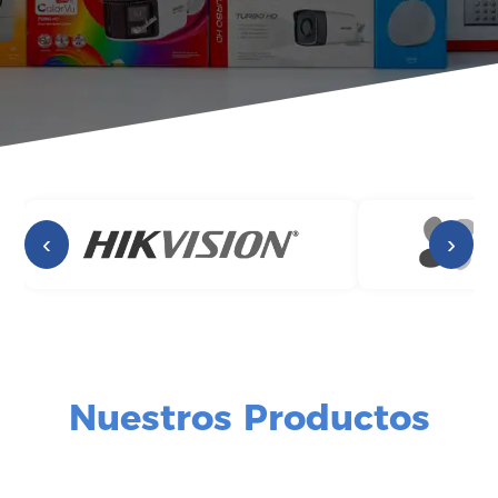
‹
›
Nuestros Productos