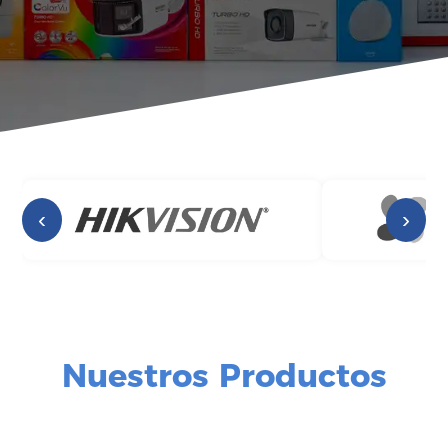
‹
›
Nuestros Productos