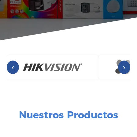
‹
›
Nuestros Productos