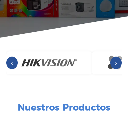
‹
›
Nuestros Productos