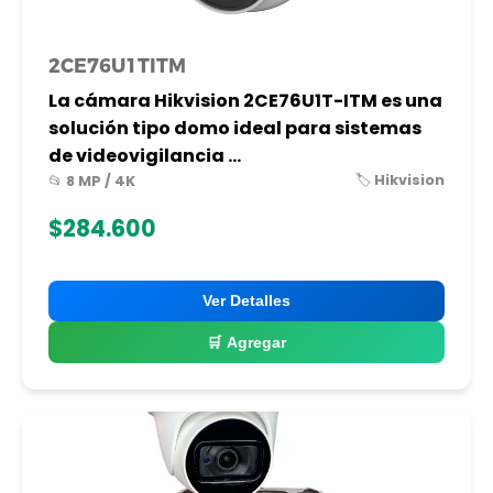
2CE76U1TITM
La cámara Hikvision 2CE76U1T-ITM es una
solución tipo domo ideal para sistemas
de videovigilancia ...
🏷️ Hikvision
📂 8 MP / 4K
$284.600
Ver Detalles
🛒 Agregar