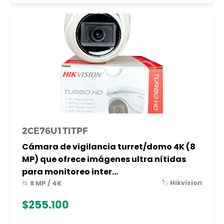
2CE76U1TITPF
Cámara de vigilancia turret/domo 4K (8
MP) que ofrece imágenes ultra nítidas
para monitoreo inter...
🏷️ Hikvision
📂 8 MP / 4K
$255.100