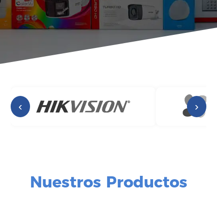
‹
›
Nuestros Productos