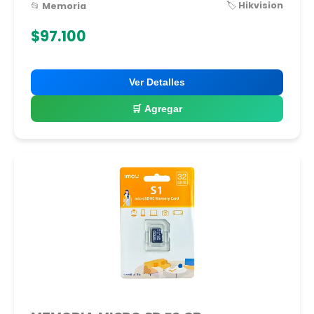
🏷️ Hikvision
📂 Memoria
$97.100
Ver Detalles
🛒 Agregar