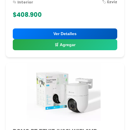
🏷️ Ezviz
📂 Interior
$408.900
Ver Detalles
🛒 Agregar