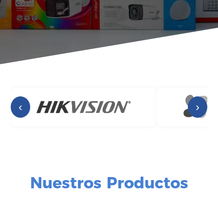
‹
›
Nuestros Productos