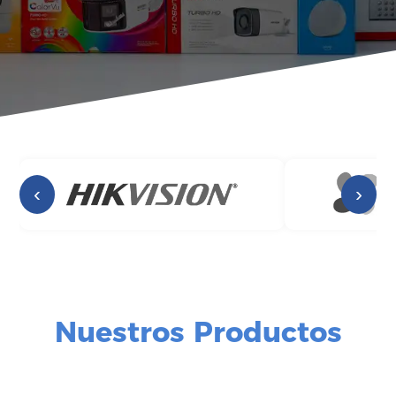
‹
›
Nuestros Productos