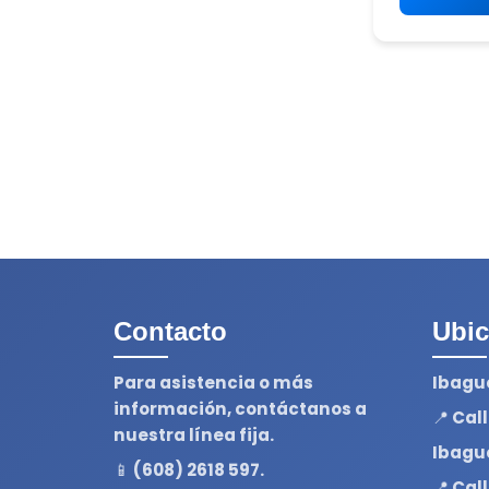
Contacto
Ubic
Para asistencia o más
Ibagu
información, contáctanos a
📍 Cal
nuestra línea fija.
Ibagu
📱 (608) 2618 597.
📍 Cal