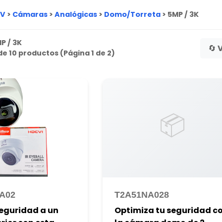
TV
>
Cámaras
>
Analógicas
>
Domo/Torreta
>
5MP / 3K
P / 3K
🔄 
e 10 productos (Página 1 de 2)
📦
A02
T2A51NA028
seguridad a un
Optimiza tu seguridad c