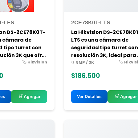
T-LFS
2CE78K0T-LTS
sion DS-2CE78K0T-
La Hikvision DS-2CE78K0
na cámara de
LTS es una cámara de
 tipo turret con
seguridad tipo turret co
ución 3K que ofr...
resolución 3K, ideal para .
🏷️ Hikvision
🏷️ Hikvis
📂 5MP / 3K
0
$186.500
les
🛒 Agregar
Ver Detalles
🛒 Agregar