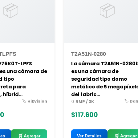
📦
📦
TLPFS
T2A51N-0280
E76K0T-LPFS
La cámara T2A51N-0280
 es una cámara de
es una cámara de
d tipo
seguridad tipo domo
reta para
metálico de 5 megapíxel
 híbrid...
del fabric...
🏷️ Hikvision
🏷️ Da
📂 5MP / 3K
00
$117.600
les
🛒 Agregar
Ver Detalles
🛒 Agregar