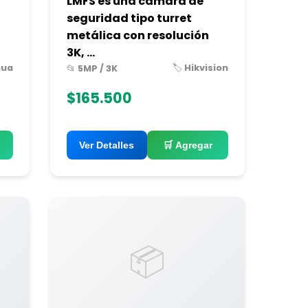
LMFS es una cámara de
seguridad tipo turret
metálica con resolución
3K, ...
hua
🏷️ Hikvision
📂 5MP / 3K
$165.500
Ver Detalles
🛒 Agregar
📦