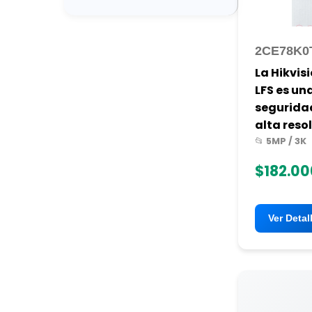
2CE78K0
La Hikvi
LFS es u
seguridad
alta resol
📂 5MP / 3K
$182.00
Ver Detal