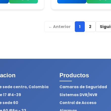
← Anterior
1
2
Sigu
acion
Productos
e sede centro, Colombia
Camaras de Seguridad
le 17 #4-39
Sistemas DVR/NVR
e sede 60
Control de Acceso
le 60 #6a - 33
Alarmas