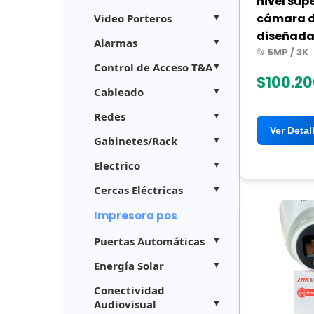
nivel sup
cámara d
Video Porteros
diseñada 
Alarmas
📂 5MP / 3K
Control de Acceso T&A
$100.2
Cableado
Redes
Ver Detal
Gabinetes/Rack
Electrico
Cercas Eléctricas
Impresora pos
Puertas Automáticas
Energía Solar
Conectividad
Audiovisual