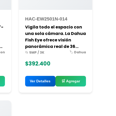
HAC-EW2501N-014
T-
Vigila todo el espacio con
una sola cámara. La Dahua
n
Fish Eye ofrece visión
..
panorámica real de 36...
ion
🏷️ Dahua
📂 5MP / 3K
$392.400
Ver Detalles
🛒 Agregar