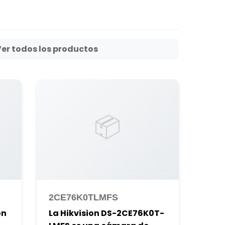
Ver todos los productos
📦
2CE76K0TLMFS
on
La Hikvision DS-2CE76K0T-