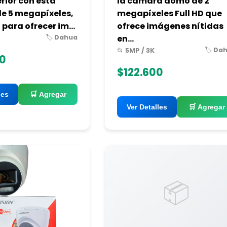
erior con esta
la cámara domo de 2
e 5 megapíxeles,
megapíxeles Full HD que
para ofrecer im...
ofrece imágenes nítidas
🏷️ Dahua
en...
🏷️ Da
📂 5MP / 3K
00
$122.600
les
🛒 Agregar
Ver Detalles
🛒 Agregar
📦