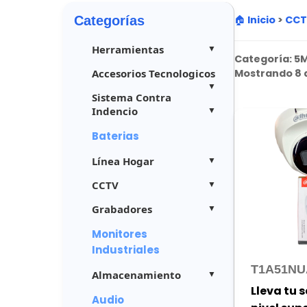
Categorías
🏠 Inicio
>
CC
Herramientas
Categoría:
5M
Accesorios Tecnologicos
Mostrando 8 d
Sistema Contra
Indencio
Baterias
Línea Hogar
CCTV
Grabadores
Monitores
Industriales
T1A51NU
Almacenamiento
Lleva tu 
Audio