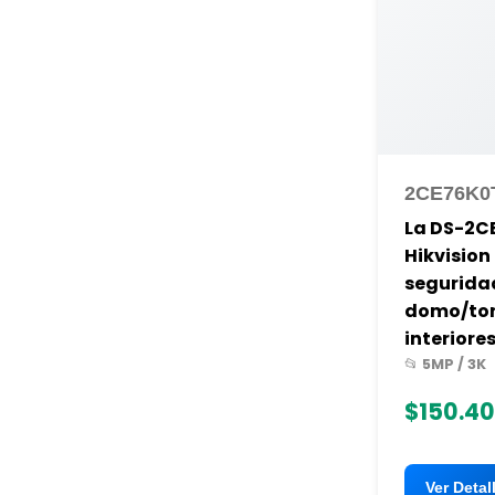
2CE76K0
La DS-2C
Hikvision
segurida
domo/tor
interiores,
📂 5MP / 3K
$150.4
Ver Detal