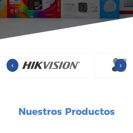
‹
›
Nuestros Productos