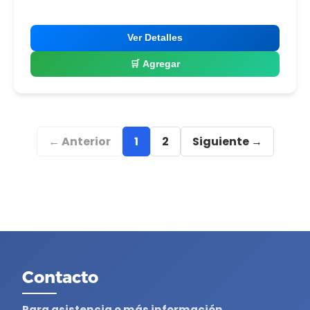
Ver Detalles
🛒 Agregar
← Anterior
1
2
Siguiente →
Contacto
Para asistencia o más información,