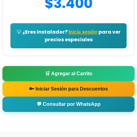
$3.400
💡 ¿Eres instalador?
para ver
Inicia sesión
precios especiales
🛒 Agregar al Carrito
🔑 Iniciar Sesión para Descuentos
💬 Consultar por WhatsApp