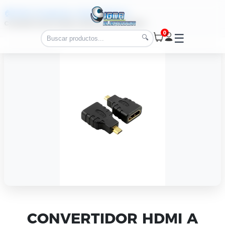
🏠 Inicio
>
Productos
>
Convertidores
>
CONVERTIDOR HDMI A MICRO/HDMI 10057
0
☰
🔍
CONVERTIDOR HDMI A