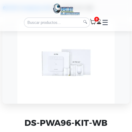
🏠 Inicio
>
Productos
>
Kit
>
DS-PWA96-KIT-WB
0
☰
🔍
DS-PWA96-KIT-WB