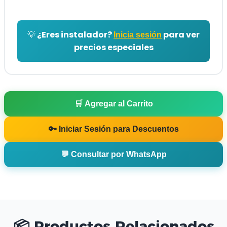
💡 ¿Eres instalador?
para ver
Inicia sesión
precios especiales
🛒 Agregar al Carrito
🔑 Iniciar Sesión para Descuentos
💬 Consultar por WhatsApp
📦 Productos Relacionados