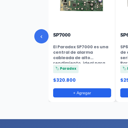
‹
SP7000
SP
El Paradox SP7000 es una
SP6
central de alarma
de 
cableada de alto
ser
rendimiento, ideal para
Par
protección resi...
sist
🏷️ Paradox
🏷
$320.800
$2
+ Agregar