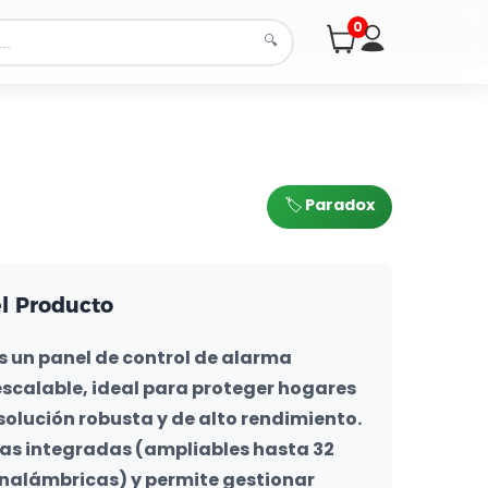
0
🔍
🏷️ Paradox
el Producto
s un panel de control de alarma 
escalable, ideal para proteger hogares 
olución robusta y de alto rendimiento. 
s integradas (ampliables hasta 32 
nalámbricas) y permite gestionar 