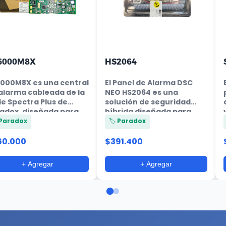
6000M8X
HS2064
000M8X es una central
El Panel de Alarma DSC
alarma cableada de la
NEO HS2064 es una
ie Spectra Plus de
solución de seguridad
adox, diseñada para
híbrida diseñada para
...
instalacione...
️ Paradox
🏷️ Paradox
50.000
$391.400
+ Agregar
+ Agregar