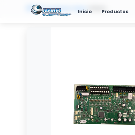
🏠 Inicio
>
Productos
>
Panel
>
SP6000
Inicio
Productos