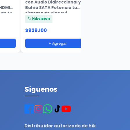
1080P/3K Lite con Audio
Bidireccional y 1 Bahía SATA
El DVR Hikvision de...
🏷️ Hikvision
$535.700
+ Agregar
Siguenos
Distribuidor autorizado de hik