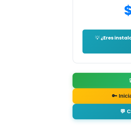
💡 ¿Eres insta
🔑 Inic
💬 