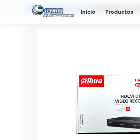
🏠 Inicio
>
Productos
>
8CH
>
XVR (1B08IT) 8CH 10
Inicio
Productos