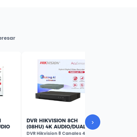
eresar
›
DVR HIKVISION 8CH
(08HQ) 1080P/3K
LITE/AUDIO/DUAL 1 SATA
DVR Hikvision 8 Canales