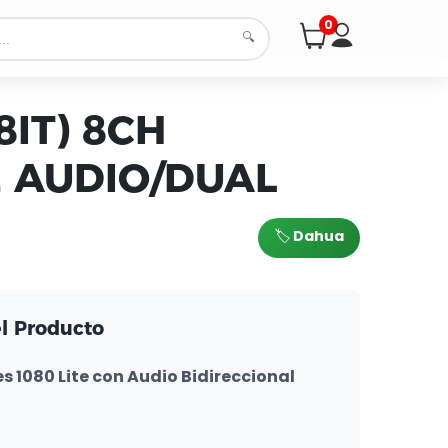
0
🔍
8IT) 8CH
E AUDIO/DUAL
🏷️ Dahua
el Producto
 1080 Lite con Audio Bidireccional