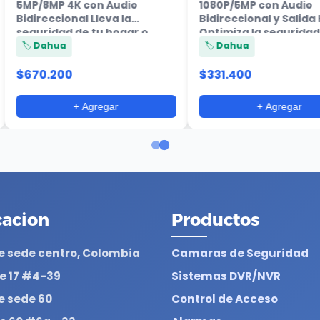
 Bidireccional y 1
Inteligencia Artificial y Audio
ia tu
Bidireccional El DVR Dahua
e videovi...
de 8 canales e...
ion
🏷️ Dahua
0
$403.400
+ Agregar
+ Agregar
cacion
Productos
e sede centro, Colombia
Camaras de Seguridad
le 17 #4-39
Sistemas DVR/NVR
e sede 60
Control de Acceso