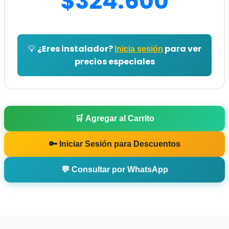
$324.600
💡 ¿Eres instalador?
para ver
Inicia sesión
precios especiales
🛒 Agregar al Carrito
🔑 Iniciar Sesión para Descuentos
💬 Consultar por WhatsApp