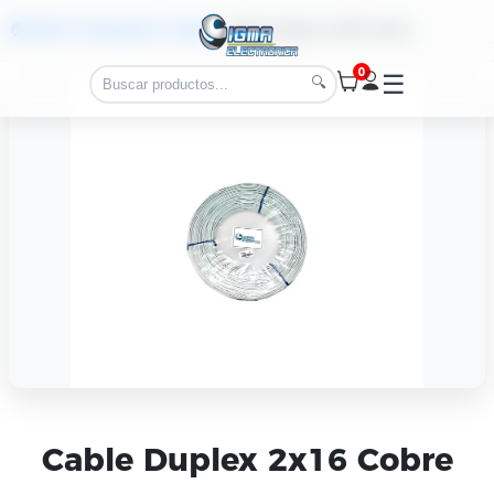
🏠 Inicio
>
Productos
>
Cobre
>
Cable Duplex 2x16 Cobre
0
☰
🔍
Cable Duplex 2x16 Cobre