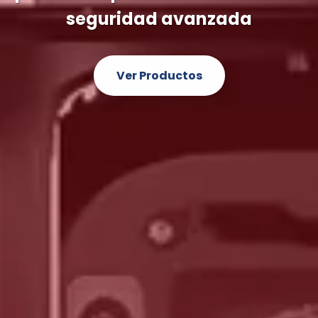
de videovigilancia y DVR de última 
Descubrir Más