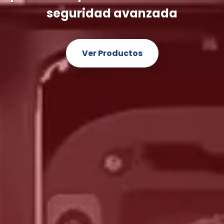
de videovigilancia y DVR de última 
Descubrir Más