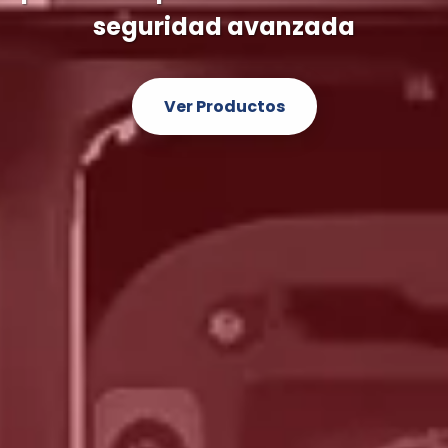
de videovigilancia y DVR de última 
Descubrir Más