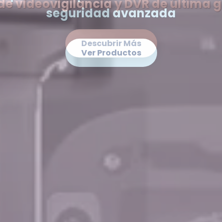
de videovigilancia y DVR de última 
Descubrir Más